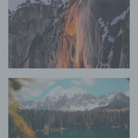
e) Profiling
Profiling ist jede Art der automatisierten
Verarbeitung personenbezogener Daten,
die darin besteht, dass diese
personenbezogenen Daten verwendet
werden, um bestimmte persönliche
Aspekte, die sich auf eine natürliche
Person beziehen, zu bewerten,
insbesondere, um Aspekte bezüglich
Arbeitsleistung, wirtschaftlicher Lage,
Gesundheit, persönlicher Vorlieben,
Interessen, Zuverlässigkeit, Verhalten,
Aufenthaltsort oder Ortswechsel dieser
natürlichen Person zu analysieren oder
vorherzusagen.
f) Pseudonymisierung