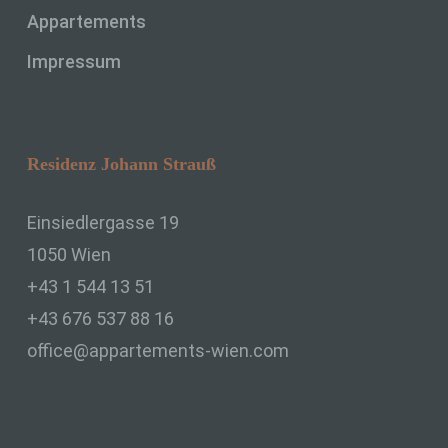
Appartements
Auftragsverarbeiter ist eine natürliche
oder juristische Person, Behörde,
Impressum
Einrichtung oder andere Stelle, die
personenbezogene Daten im Auftrag des
Verantwortlichen verarbeitet.
Residenz Johann Strauß
i) Empfänger
Einsiedlergasse 19
Empfänger ist eine natürliche oder
1050 Wien
juristische Person, Behörde, Einrichtung
oder andere Stelle, der
+43 1 544 13 51
personenbezogene Daten offengelegt
+43 676 537 88 16
werden, unabhängig davon, ob es sich
bei ihr um einen Dritten handelt oder
office@appartements-wien.com
nicht. Behörden, die im Rahmen eines
bestimmten Untersuchungsauftrags nach
dem Unionsrecht oder dem Recht der
Mitgliedstaaten möglicherweise
personenbezogene Daten erhalten,