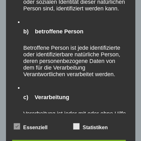
oder sozialen Identität dieser natürlichen
Person sind, identifiziert werden kann.
b) betroffene Person
Betroffene Person ist jede identifizierte
oder identifizierbare natürliche Person,
deren personenbezogene Daten von
dem für die Verarbeitung
Verantwortlichen verarbeitet werden.
c) Verarbeitung
Verarbeitung ist jeder mit oder ohne Hilfe
automatisierter Verfahren ausgeführte
Vorgang oder jede solche Vorgangsreihe
Essenziell
Statistiken
im Zusammenhang mit
personenbezogenen Daten wie das