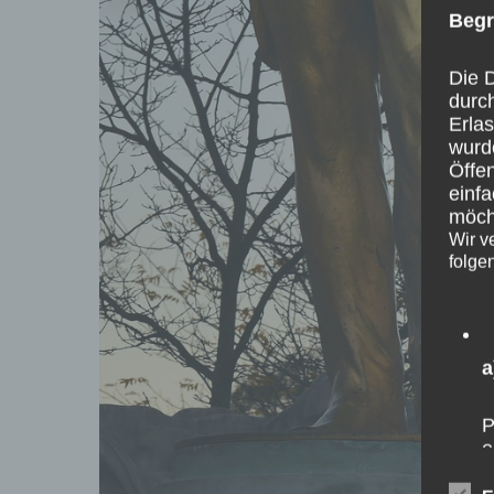
Begr
Die D
durc
Erla
wurd
Öffen
einfa
möcht
Wir v
folge
a
P
e
F