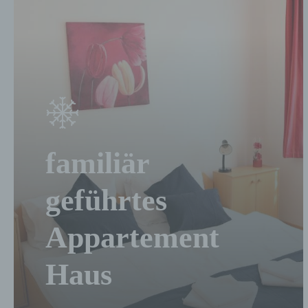
V
V
D
O
d
d
B
E
familiär
d
geführtes
E
g
k
Appartement
Haus
e