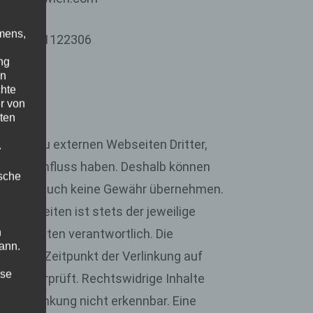
mens,
r:
ATU51122306
ng
en
chte
r von
ten
 Links zu externen Webseiten Dritter,
.
keinen Einfluss haben. Deshalb können
ische
 Inhalte auch keine Gewähr übernehmen.
linkten Seiten ist stets der jeweilige
n
r der Seiten verantwortlich. Die
ann.
den zum Zeitpunkt der Verlinkung auf
ise
ße überprüft. Rechtswidrige Inhalte
er Verlinkung nicht erkennbar. Eine