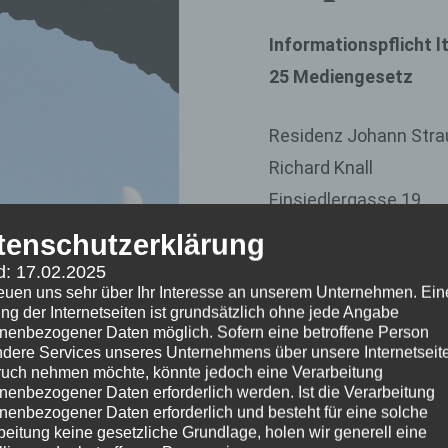
Informationspflicht 
25 Mediengesetz
Residenz Johann Stra
Richard Knall
Einsiedlergasse 19
1050 Wien
tenschutzerklärung
Österreich
d: 17.02.2025
reuen uns sehr über Ihr Interesse an unserem Unternehmen. Ein
ng der Internetseiten ist grundsätzlich ohne jede Angabe
Vertreten durch:
Rich
nenbezogener Daten möglich. Sofern eine betroffene Person
dere Services unseres Unternehmens über unsere Internetseite
uch nehmen möchte, könnte jedoch eine Verarbeitung
Kontakt:
nenbezogener Daten erforderlich werden. Ist die Verarbeitung
Telefon: 4367653788
nenbezogener Daten erforderlich und besteht für eine solche
beitung keine gesetzliche Grundlage, holen wir generell eine
E-Mail:
office
@
appart