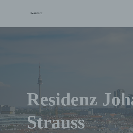
Skip
to
main
content
Residenz
Joh
Strauss