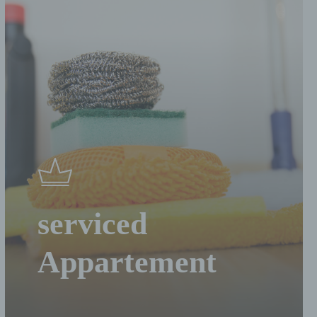
en
das
ng,
egung
er
serviced
re
Appartement