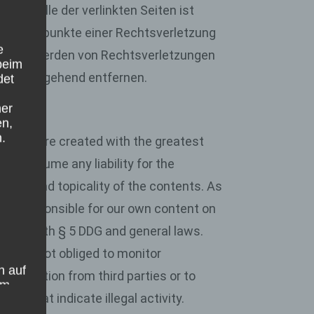
 Kontrolle der verlinkten Seiten ist
 Anhaltspunkte einer Rechtsverletzung
e
Bekanntwerden von Rechtsverletzungen
beim
Links umgehend entfernen.
det
ner
en,
.
ages were created with the greatest
ot assume any liability for the
ness and topicality of the contents. As
 are responsible for our own content on
ance with § 5 DDG and general laws.
we are not obliged to monitor
h auf
information from third parties or to
im
es that indicate illegal activity.
bar