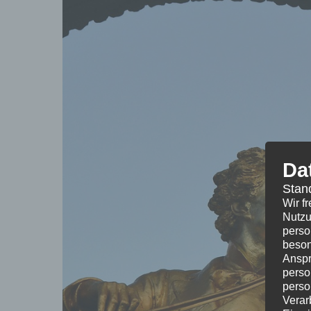
Da
Stan
Wir f
Nutzu
perso
beson
Anspr
perso
perso
Verar