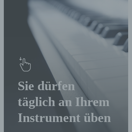
erfahren ausgeführte Vorgang oder jede solche
organgsreihe im Zusammenhang mit personenbezogen
aten wie das Erheben, das Erfassen, die Organisation, 
rdnen, die Speicherung, die Anpassung oder Veränderu
as Auslesen, das Abfragen, die Verwendung, die Offenl
urch Übermittlung, Verbreitung oder eine andere Form d
ereitstellung, den Abgleich oder die Verknüpfung, die
inschränkung, das Löschen oder die Vernichtung.
) Einschränkung der Verarbeitung
Sie dürfen
inschränkung der Verarbeitung ist die Markierung
espeicherter personenbezogener Daten mit dem Ziel, ih
ünftige Verarbeitung einzuschränken.
täglich an Ihrem
Instrument üben
) Profiling