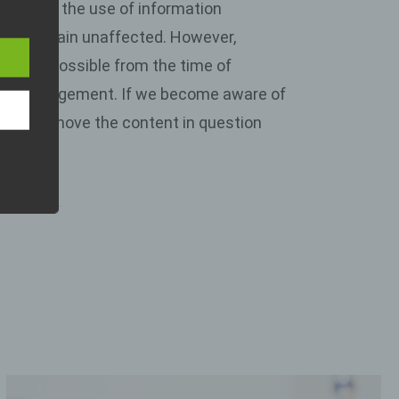
or block the use of information
ng
laws remain unaffected. However,
en,
t is only possible from the time of
te infringement. If we become aware of
en,
on
e will remove the content in question
re
dem