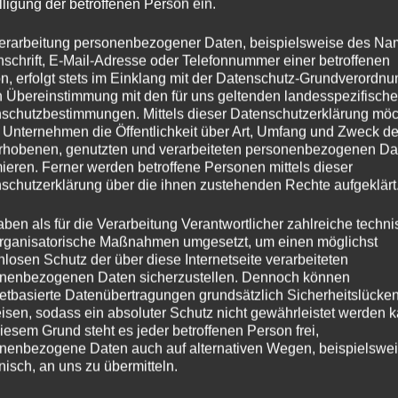
lligung der betroffenen Person ein.
erarbeitung personenbezogener Daten, beispielsweise des Na
Umsatzsteuernumme
nschrift, E-Mail-Adresse oder Telefonnummer einer betroffenen
n, erfolgt stets im Einklang mit der Datenschutz-Grundverordnu
n Übereinstimmung mit den für uns geltenden landesspezifisch
Haftungsausschluss
schutzbestimmungen. Mittels dieser Datenschutzerklärung mö
 Unternehmen die Öffentlichkeit über Art, Umfang und Zweck de
rhobenen, genutzten und verarbeiteten personenbezogenen Da
Haftung für Links:
mieren. Ferner werden betroffene Personen mittels dieser
Unser Angebot enthält
schutzerklärung über die ihnen zustehenden Rechte aufgeklärt
auf deren Inhalte wir 
aben als für die Verarbeitung Verantwortlicher zahlreiche techn
wir für diese fremden
rganisatorische Maßnahmen umgesetzt, um einen möglichst
nlosen Schutz der über diese Internetseite verarbeiteten
Für die Inhalte der ver
nenbezogenen Daten sicherzustellen. Dennoch können
netbasierte Datenübertragungen grundsätzlich Sicherheitslücke
Anbieter oder Betreibe
isen, sodass ein absoluter Schutz nicht gewährleistet werden k
verlinkten Seiten wur
iesem Grund steht es jeder betroffenen Person frei,
nenbezogene Daten auch auf alternativen Wegen, beispielswe
mögliche Rechtsverstö
onisch, an uns zu übermitteln.
waren zum Zeitpunkt d