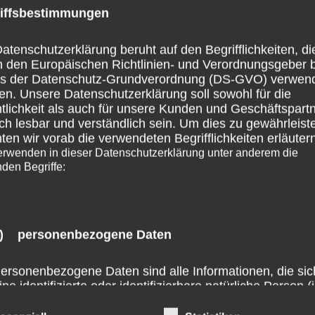
permanente inhaltliche
iffsbestimmungen
jedoch ohne konkrete
atenschutzerklärung beruht auf den Begrifflichkeiten, di
nicht zumutbar. Bei 
h den Europäischen Richtlinien- und Verordnungsgeber 
werden wir derartige 
ss der Datenschutz-Grundverordnung (DS-GVO) verwen
en. Unsere Datenschutzerklärung soll sowohl für die
tlichkeit als auch für unsere Kunden und Geschäftspart
Haftung für Inhalt:
ch lesbar und verständlich sein. Um dies zu gewährleist
en wir vorab die verwendeten Begrifflichkeiten erläutern
The contents of our p
erwenden in dieser Datenschutzerklärung unter anderem die
care. However, we cann
nden Begriffe:
correctness, complete
a service provider, we
these pages in accord
) personenbezogene Daten
According to § 5 DDG 
ersonenbezogene Daten sind alle Informationen, die sic
transmitted or stored 
ine identifizierte oder identifizierbare natürliche Person (
investigate circumstanc
olgenden „betroffene Person") beziehen. Als identifizier