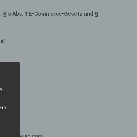
lt. § 5 Abs. 1 E-Commerce-Gesetz und §
uß
e
ard Knall
 in
16
ements-wien.com