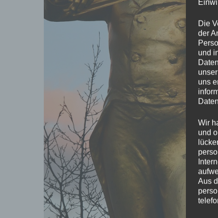
Einwi
Die V
der A
Perso
und i
Daten
unser
uns e
infor
Daten
Wir h
und o
lücke
perso
Inter
aufwe
Aus d
perso
telef