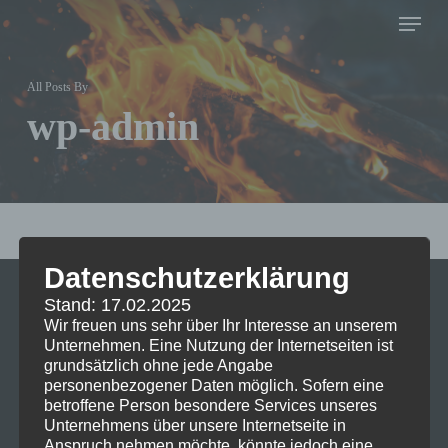
Menu
Skip
to
Close
main
All Posts By
Menu
content
wp-admin
Datenschutzerklärung
Stand: 17.02.2025
Menü
Wir freuen uns sehr über Ihr Interesse an unserem
Unternehmen. Eine Nutzung der Internetseiten ist
grundsätzlich ohne jede Angabe
Home
personenbezogener Daten möglich. Sofern eine
betroffene Person besondere Services unseres
Kontakt
Unternehmens über unsere Internetseite in
Anspruch nehmen möchte, könnte jedoch eine